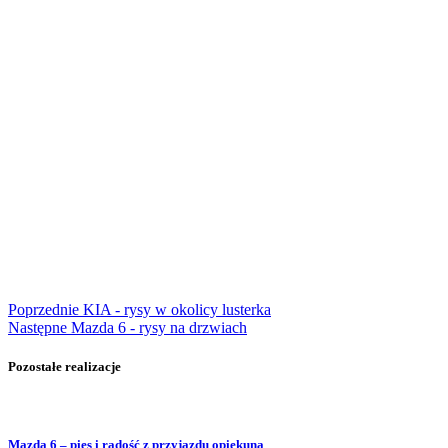
Poprzednie
KIA - rysy w okolicy lusterka
Następne
Mazda 6 - rysy na drzwiach
Pozostałe realizacje
Mazda 6 – pies i radość z przyjazdu opiekuna