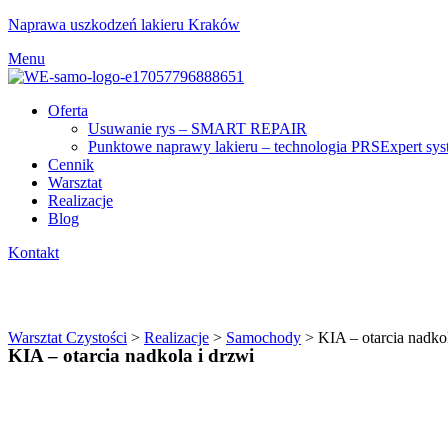
Naprawa uszkodzeń lakieru Kraków
Menu
Oferta
Usuwanie rys – SMART REPAIR
Punktowe naprawy lakieru – technologia PRSExpert sy
Cennik
Warsztat
Realizacje
Blog
Kontakt
KIA – otarcia nadkola i drzwi
Warsztat Czystości
>
Realizacje
>
Samochody
>
KIA – otarcia nadkol
KIA – otarcia nadkola i drzwi