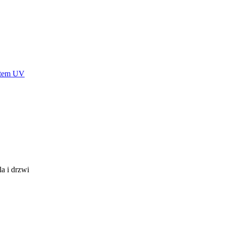
stem UV
a i drzwi