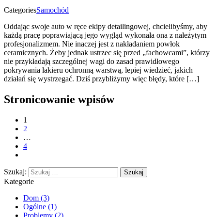
Categories
Samochód
Oddając swoje auto w ręce ekipy detailingowej, chcielibyśmy, aby
każdą pracę poprawiającą jego wygląd wykonała ona z należytym
profesjonalizmem. Nie inaczej jest z nakładaniem powłok
ceramicznych. Żeby jednak ustrzec się przed „fachowcami”, którzy
nie przykładają szczególnej wagi do zasad prawidłowego
pokrywania lakieru ochronną warstwą, lepiej wiedzieć, jakich
działań się wystrzegać. Dziś przybliżymy więc błędy, które […]
Stronicowanie wpisów
1
2
…
4
Szukaj:
Kategorie
Dom
(3)
Ogólne
(1)
Problemy
(2)