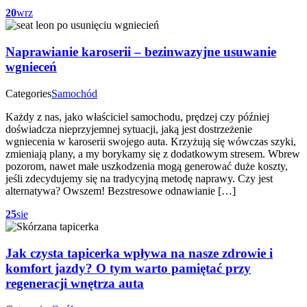
20
wrz
Naprawianie karoserii – bezinwazyjne usuwanie
wgnieceń
Categories
Samochód
Każdy z nas, jako właściciel samochodu, prędzej czy później
doświadcza nieprzyjemnej sytuacji, jaką jest dostrzeżenie
wgniecenia w karoserii swojego auta. Krzyżują się wówczas szyki,
zmieniają plany, a my borykamy się z dodatkowym stresem. Wbrew
pozorom, nawet małe uszkodzenia mogą generować duże koszty,
jeśli zdecydujemy się na tradycyjną metodę naprawy. Czy jest
alternatywa? Owszem! Bezstresowe odnawianie […]
25
sie
Jak czysta tapicerka wpływa na nasze zdrowie i
komfort jazdy? O tym warto pamiętać przy
regeneracji wnętrza auta