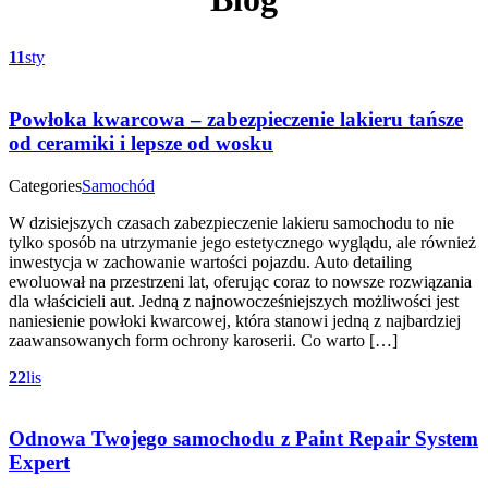
11
sty
Powłoka kwarcowa – zabezpieczenie lakieru tańsze
od ceramiki i lepsze od wosku
Categories
Samochód
W dzisiejszych czasach zabezpieczenie lakieru samochodu to nie
tylko sposób na utrzymanie jego estetycznego wyglądu, ale również
inwestycja w zachowanie wartości pojazdu. Auto detailing
ewoluował na przestrzeni lat, oferując coraz to nowsze rozwiązania
dla właścicieli aut. Jedną z najnowocześniejszych możliwości jest
naniesienie powłoki kwarcowej, która stanowi jedną z najbardziej
zaawansowanych form ochrony karoserii. Co warto […]
22
lis
Odnowa Twojego samochodu z Paint Repair System
Expert