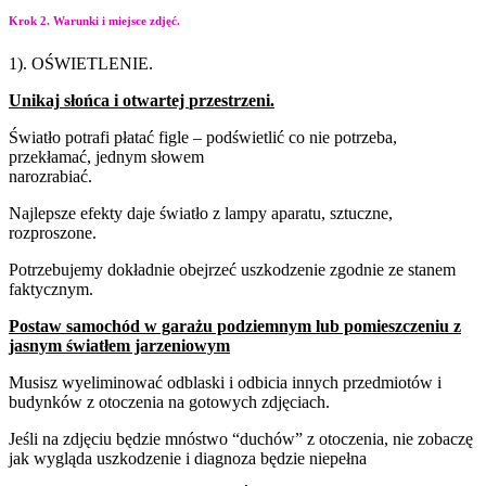
Krok 2. Warunki i miejsce zdjęć.
1). OŚWIETLENIE.
Unikaj
słońca
i
otwartej
przestrzeni.
Światło potrafi płatać figle – podświetlić co nie potrzeba,
przekłamać, jednym słowem
narozrabiać.
Najlepsze efekty daje światło z lampy aparatu, sztuczne,
rozproszone.
Potrzebujemy dokładnie obejrzeć uszkodzenie zgodnie ze stanem
faktycznym.
Postaw samochód w garażu podziemnym lub pomieszczeniu z
jasnym światłem jarzeniowym
Musisz wyeliminować odblaski i odbicia innych przedmiotów i
budynków z otoczenia na gotowych zdjęciach.
Jeśli na zdjęciu będzie mnóstwo “duchów” z otoczenia, nie zobaczę
jak wygląda uszkodzenie i diagnoza będzie niepełna