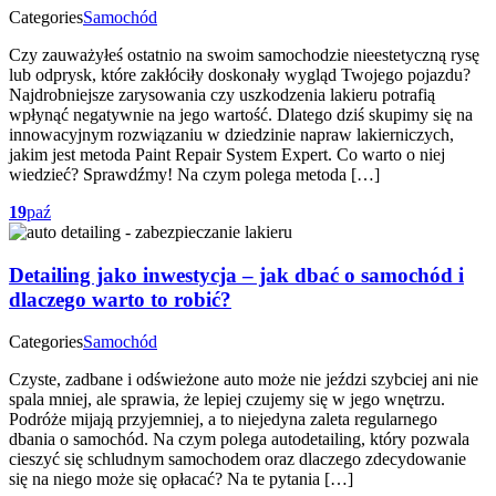
Categories
Samochód
Czy zauważyłeś ostatnio na swoim samochodzie nieestetyczną rysę
lub odprysk, które zakłóciły doskonały wygląd Twojego pojazdu?
Najdrobniejsze zarysowania czy uszkodzenia lakieru potrafią
wpłynąć negatywnie na jego wartość. Dlatego dziś skupimy się na
innowacyjnym rozwiązaniu w dziedzinie napraw lakierniczych,
jakim jest metoda Paint Repair System Expert. Co warto o niej
wiedzieć? Sprawdźmy! Na czym polega metoda […]
19
paź
Detailing jako inwestycja – jak dbać o samochód i
dlaczego warto to robić?
Categories
Samochód
Czyste, zadbane i odświeżone auto może nie jeździ szybciej ani nie
spala mniej, ale sprawia, że lepiej czujemy się w jego wnętrzu.
Podróże mijają przyjemniej, a to niejedyna zaleta regularnego
dbania o samochód. Na czym polega autodetailing, który pozwala
cieszyć się schludnym samochodem oraz dlaczego zdecydowanie
się na niego może się opłacać? Na te pytania […]