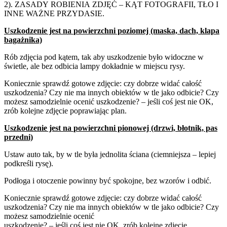
2).
ZASADY
ROBIENIA
ZDJĘĆ
–
KĄT
FOTOGRAFII,
TŁO
I
INNE
WAŻNE
PRZYDASIE.
Uszkodzenie jest na
powierzchni poziomej
(maska, dach, klapa
bagażnika)
Rób zdjęcia pod kątem, tak aby uszkodzenie było widoczne w
świetle, ale bez odbicia lampy dokładnie w miejscu rysy.
Koniecznie sprawdź gotowe zdjęcie: czy dobrze widać całość
uszkodzenia? Czy nie ma innych obiektów w tle jako odbicie? Czy
możesz samodzielnie ocenić uszkodzenie? – jeśli coś jest nie OK,
zrób kolejne zdjęcie poprawiając plan.
Uszkodzenie jest na
powierzchni pionowej
(drzwi, błotnik, pas
przedni)
Ustaw auto tak, by w tle była jednolita ściana (ciemniejsza – lepiej
podkreśli rysę).
Podłoga i otoczenie powinny być spokojne, bez wzorów i odbić.
Koniecznie sprawdź gotowe zdjęcie: czy dobrze widać całość
uszkodzenia? Czy nie ma innych obiektów w tle jako odbicie? Czy
możesz samodzielnie ocenić
uszkodzenie? – jeśli coś jest nie OK, zrób kolejne zdjęcie