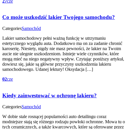
27
cze
Co może uszkodzić lakier Twojego samochodu?
Categories
Samochód
Lakier samochodowy pełni ważną funkcję w utrzymaniu
estetycznego wyglądu auta. Dodatkowo ma on za zadanie chronić
karoserię. Niestety, nigdy nie masz pewności, że lakier na Twoim
aucie nie ulegnie uszkodzeniom. Istnieje wiele czynników, które
mogą mieć na niego negatywny wpływ. Czytając poniższy artykuł,
dowiesz się, jakie są główne przyczyny uszkodzenia lakieru
samochodowego. Udanej lektury! Oksydacja […]
02
cze
Kiedy zainwestować w ochronę lakieru?
Categories
Samochód
W dobie stale rosnącej popularności auto detailingu coraz
modniejsze stają się różnego rodzaju powłoki ochronne. Mowa tu o
tych ceramicznych, a także kwarcowych, które są oferowane przez