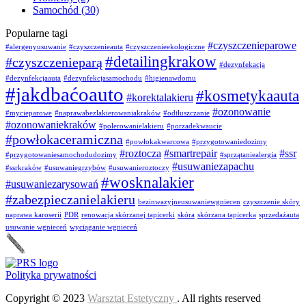
Samochód
(30)
Popularne tagi
#czyszczenieparowe
#alergenyusuwanie
#czyszczenieauta
#czyszczenieekologiczne
#detailingkrakow
#czyszczenieparą
#dezynfekacja
#dezynfekcjaauta
#dezynfekcjasamochodu
#higienawdomu
#jakdbaćoauto
#kosmetykaauta
#korektalakieru
#ozonowanie
#mycieparowe
#naprawabezlakierowaniakraków
#odtłuszczanie
#ozonowaniekraków
#polerowanielakieru
#porzadekwaucie
#powłokaceramiczna
#powłokakwarcowa
#przygotowaniedozimy
#roztocza
#smartrepair
#ssr
#przygotowaniesamochodudozimy
#sprzątaniealergia
#usuwaniezapachu
#ssrkraków
#usuwaniegrzybów
#usuwanieroztoczy
#wosknalakier
#usuwaniezarysowań
#zabezpieczanielakieru
bezinwazyjneusuwaniewgniecen
czyszczenie skóry
naprawa karoserii
PDR
renowacja skórzanej tapicerki
skóra
skórzana tapicerka
sprzedażauta
usuwanie wgnieceń
wyciąganie wgnieceń
Polityka prywatności
Copyright © 2023
Warsztat Estetyczny
. All rights reserved