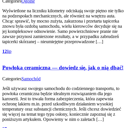
Categories
Ogólne
Wyświetlone na liczniku kilometry odciskają swoje piętno nie tylko
na podzespołach mechanicznych, ale również na wnętrzu auta.
Chcąc sprawić, by mocno zużyta, zakurzona i przetarta tapicerka
znowu była ozdobą samochodu, wielu kierowców decyduje się na
jej kompleksowe odnowienie. Samo powierzchniowe pranie nie
zawsze przynosi zamierzone rezultaty, a w przypadku zabrudzeń
tapicerki skórzanej – nieumiejętne przeprowadzone […]
12
lip
Powłoka ceramiczna — dowiedz się, jak o nią dbać!
Categories
Samochód
Jeśli używasz swojego samochodu do codziennego transportu, to
powłoka ceramiczna będzie idealnym rozwiązaniem dla jego
karoserii. Jest to trwała forma zabezpieczenia, która zapewnia
ochronę lakieru m.in. przed szkodliwym działaniem wysokiej
temperatury oraz substancji chemicznych. Jeśli chcesz dowiedzieć
się więcej na temat tego typu osłony, koniecznie zapoznaj się z
poniższym artykułem. Opowiemy w nim o zaletach […]