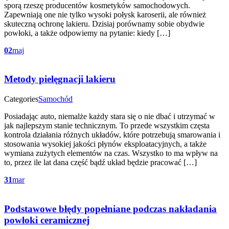
sporą rzeszę producentów kosmetyków samochodowych.
Zapewniają one nie tylko wysoki połysk karoserii, ale również
skuteczną ochronę lakieru. Dzisiaj porównamy sobie obydwie
powłoki, a także odpowiemy na pytanie: kiedy […]
02
maj
Metody pielęgnacji lakieru
Categories
Samochód
Posiadając auto, niemalże każdy stara się o nie dbać i utrzymać w
jak najlepszym stanie technicznym. To przede wszystkim częsta
kontrola działania różnych układów, które potrzebują smarowania i
stosowania wysokiej jakości płynów eksploatacyjnych, a także
wymiana zużytych elementów na czas. Wszystko to ma wpływ na
to, przez ile lat dana część bądź układ będzie pracować […]
31
mar
Podstawowe błędy popełniane podczas nakładania
powłoki ceramicznej