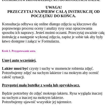
UWAGA!
PRZECZYTAJ NAJPIERW CAŁĄ INSTRUKCJĘ OD
POCZĄTKU DO KOŃCA.
Konsultacja odbywa się online dlatego zdjęcia są kluczowe dla
poprawnego procesu oceny i
analizy rysy oraz opracowania
sposobu ich naprawy. Jesteś moimi oczami. Przeczytaj uważnie
całą
instrukcję a następnie wykonaj zdjęcia, zapisz je sobie tak aby były
łatwo dostępne i załącz w
Formularzu.
Krok 1. Przygotowanie auta.
Umyj
auto
wcześniej.
Lakier
musi
być
czysty i
suchy w momencie robienia
zdjęć.
Potrzebujemy zdjęć na
suchym lakierze i na
mokrym aby ocenić
całość
sytuacji.
Przygotuj
małą
butelkę
z
wodą
lub
spryskiwacz.
Będzie potrzebny do zdjęć mokrego lakieru. Rysa wygląda inaczej
na suchym a inaczej na mokrym lakierze.
Potrzebujemy ujawnić wszystkie jej tajemnice.