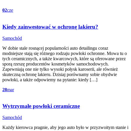
02
cze
Kiedy zainwestować w ochronę lakieru?
Categories
Samochód
W dobie stale rosnącej popularności auto detailingu coraz
modniejsze stają się różnego rodzaju powłoki ochronne. Mowa tu o
tych ceramicznych, a także kwarcowych, które są oferowane przez
sporą rzeszę producentów kosmetyków samochodowych.
Zapewniają one nie tylko wysoki połysk karoserii, ale również
skuteczną ochronę lakieru. Dzisiaj porównamy sobie obydwie
powłoki, a także odpowiemy na pytanie: kiedy […]
28
mar
Wytrzymałe powłoki ceramiczne
Categories
Samochód
Każdy kierowca pragnie, aby jego auto było w przyzwoitym stanie i