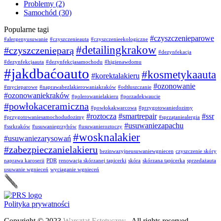
Problemy
(2)
Samochód
(30)
Popularne tagi
#czyszczenieparowe
#alergenyusuwanie
#czyszczenieauta
#czyszczenieekologiczne
#detailingkrakow
#czyszczenieparą
#dezynfekacja
#dezynfekcjaauta
#dezynfekcjasamochodu
#higienawdomu
#jakdbaćoauto
#kosmetykaauta
#korektalakieru
#ozonowanie
#mycieparowe
#naprawabezlakierowaniakraków
#odtłuszczanie
#ozonowaniekraków
#polerowanielakieru
#porzadekwaucie
#powłokaceramiczna
#powłokakwarcowa
#przygotowaniedozimy
#roztocza
#smartrepair
#ssr
#przygotowaniesamochodudozimy
#sprzątaniealergia
#usuwaniezapachu
#ssrkraków
#usuwaniegrzybów
#usuwanieroztoczy
#wosknalakier
#usuwaniezarysowań
#zabezpieczanielakieru
bezinwazyjneusuwaniewgniecen
czyszczenie skóry
naprawa karoserii
PDR
renowacja skórzanej tapicerki
skóra
skórzana tapicerka
sprzedażauta
usuwanie wgnieceń
wyciąganie wgnieceń
Polityka prywatności
Copyright © 2023
Warsztat Estetyczny
. All rights reserved