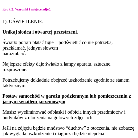
Krok 2. Warunki i miejsce zdjęć.
1). OŚWIETLENIE.
Unikaj
słońca
i
otwartej
przestrzeni.
Światło potrafi płatać figle – podświetlić co nie potrzeba,
przekłamać, jednym słowem
narozrabiać.
Najlepsze efekty daje światło z lampy aparatu, sztuczne,
rozproszone.
Potrzebujemy dokładnie obejrzeć uszkodzenie zgodnie ze stanem
faktycznym.
Postaw samochód w garażu podziemnym lub pomieszczeniu z
jasnym światłem jarzeniowym
Musisz wyeliminować odblaski i odbicia innych przedmiotów i
budynków z otoczenia na gotowych zdjęciach.
Jeśli na zdjęciu będzie mnóstwo “duchów” z otoczenia, nie zobaczę
jak wygląda uszkodzenie i diagnoza będzie niepełna