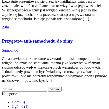
korzystnie prezentowało się przez jak najdłuższy czas. Jest to
zrozumiałe, w końcu zadbane auto to wizytówka jego właściciela.
W szczególności ważny jest wygląd karoserii – nią jednak nie
zajmie się już mechanik, a przecież znacząco wpływa ona na
wygląd samochodu. Istnieje jednak wiele sposobów […]
23
lis
Przygotowanie samochodu do zimy
Categories
Samochód
Zima stawia co roku te same wyzwania — niska temperatura, brud i
wilgoć. Zależnie od stanu auta, można jako kierowca w różnym
stopniu odczuć wpływ niekorzystnych warunków pogodowych.
Jednak każdy powinien być świadomy co może go czekać o tej
porze roku. Nie ma potrzeby wspominać o wymianie opon i płynów
na zimowe — powinno być […]
Szukaj:
Kategorie
Dom
(3)
Ogólne
(1)