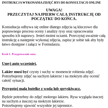
INSTRUKCJA WYKONANIA ZDJĘĆ RYS DO KONSULTACJI ONLINE
UWAGA!
PRZECZYTAJ NAJPIERW CAŁĄ INSTRUKCJĘ OD
POCZĄTKU DO KOŃCA.
Konsultacja odbywa się online dlatego zdjęcia są kluczowe dla
poprawnego procesu oceny i
analizy rysy oraz opracowania
sposobu ich naprawy. Jesteś moimi oczami. Przeczytaj uważnie
całą
instrukcję a następnie wykonaj zdjęcia, zapisz je sobie tak aby były
łatwo dostępne i załącz w
Formularzu.
Krok 1. Przygotowanie auta.
Umyj
auto
wcześniej.
Lakier
musi
być
czysty i
suchy w momencie robienia
zdjęć.
Potrzebujemy zdjęć na
suchym lakierze i na
mokrym aby ocenić
całość
sytuacji.
Przygotuj
małą
butelkę
z
wodą
lub
spryskiwacz.
Będzie potrzebny do zdjęć mokrego lakieru. Rysa wygląda inaczej
na suchym a inaczej na mokrym lakierze.
Potrzebujemy ujawnić wszystkie jej tajemnice.