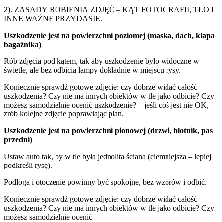
2).
ZASADY
ROBIENIA
ZDJĘĆ
–
KĄT
FOTOGRAFII,
TŁO
I
INNE
WAŻNE
PRZYDASIE.
Uszkodzenie jest na
powierzchni poziomej
(maska, dach, klapa
bagażnika)
Rób zdjęcia pod kątem, tak aby uszkodzenie było widoczne w
świetle, ale bez odbicia lampy dokładnie w miejscu rysy.
Koniecznie sprawdź gotowe zdjęcie: czy dobrze widać całość
uszkodzenia? Czy nie ma innych obiektów w tle jako odbicie? Czy
możesz samodzielnie ocenić uszkodzenie? – jeśli coś jest nie OK,
zrób kolejne zdjęcie poprawiając plan.
Uszkodzenie jest na
powierzchni pionowej
(drzwi, błotnik, pas
przedni)
Ustaw auto tak, by w tle była jednolita ściana (ciemniejsza – lepiej
podkreśli rysę).
Podłoga i otoczenie powinny być spokojne, bez wzorów i odbić.
Koniecznie sprawdź gotowe zdjęcie: czy dobrze widać całość
uszkodzenia? Czy nie ma innych obiektów w tle jako odbicie? Czy
możesz samodzielnie ocenić