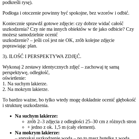
podkreśli rysę).
Podłoga i otoczenie powinny być spokojne, bez wzorów i odbić.
Koniecznie sprawdź gotowe zdjęcie: czy dobrze widać całość
uszkodzenia? Czy nie ma innych obiektów w tle jako odbicie? Czy
możesz samodzielnie ocenić
uszkodzenie? – jeśli coś jest nie OK, zrób kolejne zdjęcie
poprawiając plan.
3). ILOŚĆ I PERSPEKTYWA ZDJĘĆ.
Wykonaj 2 zestawy identycznych zdjęć – zachowaj tę samą
perspektywę, odległość,
oświetlenie:
1. Na suchym lakierze.
2. Na mokrym lakierze.
To bardzo ważne, bo tylko wtedy mogę dokładnie ocenić głębokość
i strukturę uszkodzenia.
Na suchym lakierze:
zrób 2–3 zdjęcia z odległości 25–30 cm z różnych stron
+ jedno z ok. 1,5 m (cały element).
Na mokrym lakierze:
– spryskaj uszkodzenie wodą – po to masz butelkę z wodą