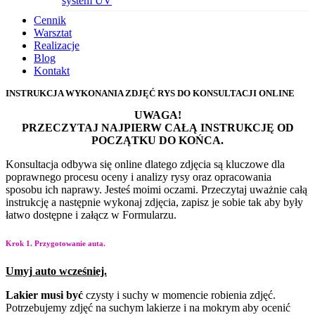
system UV
Cennik
Warsztat
Realizacje
Blog
Kontakt
INSTRUKCJA WYKONANIA ZDJĘĆ RYS DO KONSULTACJI ONLINE
UWAGA!
PRZECZYTAJ NAJPIERW CAŁĄ INSTRUKCJĘ OD
POCZĄTKU DO KOŃCA.
Konsultacja odbywa się online dlatego zdjęcia są kluczowe dla
poprawnego procesu oceny i
analizy rysy oraz opracowania
sposobu ich naprawy. Jesteś moimi oczami. Przeczytaj uważnie
całą
instrukcję a następnie wykonaj zdjęcia, zapisz je sobie tak aby były
łatwo dostępne i załącz w
Formularzu.
Krok 1. Przygotowanie auta.
Umyj
auto
wcześniej.
Lakier
musi
być
czysty i
suchy w momencie robienia
zdjęć.
Potrzebujemy zdjęć na
suchym lakierze i na
mokrym aby ocenić