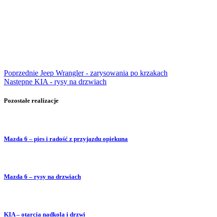
Poprzednie
Jeep Wrangler - zarysowania po krzakach
Następne
KIA - rysy na drzwiach
Pozostałe realizacje
Mazda 6 – pies i radość z przyjazdu opiekuna
Mazda 6 – rysy na drzwiach
KIA – otarcia nadkola i drzwi