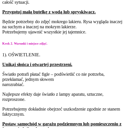
całość
sytuacji.
Przygotuj
małą
butelkę
z
wodą
lub
spryskiwacz.
Będzie potrzebny do zdjęć mokrego lakieru. Rysa wygląda inaczej
na suchym a inaczej na mokrym lakierze.
Potrzebujemy ujawnić wszystkie jej tajemnice.
Krok 2. Warunki i miejsce zdjęć.
1). OŚWIETLENIE.
Unikaj
słońca
i
otwartej
przestrzeni.
Światło potrafi płatać figle – podświetlić co nie potrzeba,
przekłamać, jednym słowem
narozrabiać.
Najlepsze efekty daje światło z lampy aparatu, sztuczne,
rozproszone.
Potrzebujemy dokładnie obejrzeć uszkodzenie zgodnie ze stanem
faktycznym.
Postaw samochód w garażu podziemnym lub pomieszczeniu z