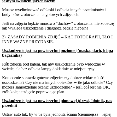
jasnym światłem jarzeniowym
Musisz wyeliminować odblaski i odbicia innych przedmiotów i
budynków z otoczenia na gotowych zdjęciach.
Jeśli na zdjęciu będzie mnóstwo “duchów” z otoczenia, nie zobaczę
jak wygląda uszkodzenie i diagnoza będzie niepełna
2).
ZASADY
ROBIENIA
ZDJĘĆ
–
KĄT
FOTOGRAFII,
TŁO
I
INNE
WAŻNE
PRZYDASIE.
Uszkodzenie jest na
powierzchni poziomej
(maska, dach, klapa
bagażnika)
Rób zdjęcia pod kątem, tak aby uszkodzenie było widoczne w
świetle, ale bez odbicia lampy dokładnie w miejscu rysy.
Koniecznie sprawdź gotowe zdjęcie: czy dobrze widać całość
uszkodzenia? Czy nie ma innych obiektów w tle jako odbicie? Czy
możesz samodzielnie ocenić uszkodzenie? – jeśli coś jest nie OK,
zrób kolejne zdjęcie poprawiając plan.
Uszkodzenie jest na
powierzchni pionowej
(drzwi, błotnik, pas
przedni)
Ustaw auto tak, by w tle była jednolita ściana (ciemniejsza – lepiej