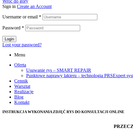
Wróć do góry
Sign in
Create an Account
Username or email
*
Password
*
Login
Lost your password?
Menu
Oferta
Usuwanie rys – SMART REPAIR
Punktowe naprawy lakieru – technologia PRSExpert sy
Cennik
Warsztat
Realizacje
Blog
Kontakt
INSTRUKCJA WYKONANIA ZDJĘĆ RYS DO KONSULTACJI ONLINE
PRZECZ