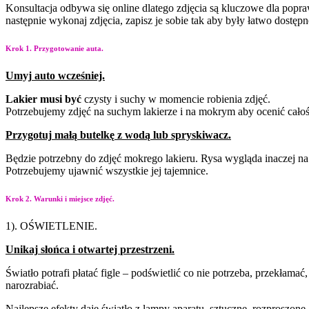
Konsultacja odbywa się online dlatego zdjęcia są kluczowe dla pop
następnie wykonaj zdjęcia, zapisz je sobie tak aby były łatwo dostęp
Krok 1. Przygotowanie auta.
Umyj
auto
wcześniej.
Lakier
musi
być
czysty i
suchy w momencie robienia
zdjęć.
Potrzebujemy zdjęć na
suchym lakierze i na
mokrym aby ocenić cało
Przygotuj
małą
butelkę
z
wodą
lub
spryskiwacz.
Będzie potrzebny do zdjęć mokrego lakieru. Rysa wygląda inaczej na
Potrzebujemy ujawnić wszystkie jej tajemnice.
Krok 2. Warunki i miejsce zdjęć.
1). OŚWIETLENIE.
Unikaj
słońca
i
otwartej
przestrzeni.
Światło potrafi płatać figle – podświetlić co nie potrzeba, przekłama
narozrabiać.
Najlepsze efekty daje światło z lampy aparatu, sztuczne, rozproszone.