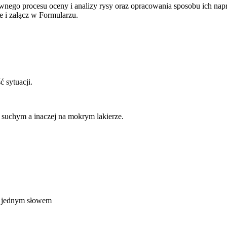
rawnego procesu oceny i
analizy rysy oraz opracowania sposobu ich nap
ne i załącz w
Formularzu.
ść
sytuacji.
 suchym a inaczej na mokrym lakierze.
ć, jednym słowem