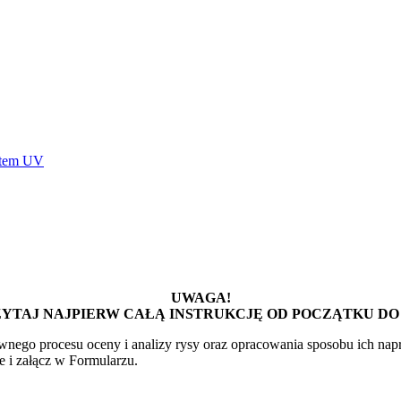
stem UV
UWAGA!
YTAJ NAJPIERW CAŁĄ INSTRUKCJĘ OD POCZĄTKU DO
rawnego procesu oceny i
analizy rysy oraz opracowania sposobu ich nap
ne i załącz w
Formularzu.