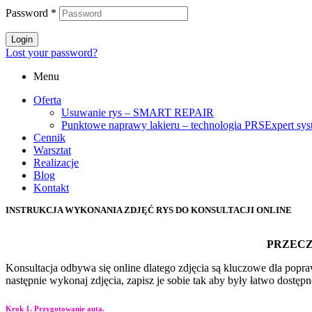
Password
*
Login
Lost your password?
Menu
Oferta
Usuwanie rys – SMART REPAIR
Punktowe naprawy lakieru – technologia PRSExpert sy
Cennik
Warsztat
Realizacje
Blog
Kontakt
INSTRUKCJA WYKONANIA ZDJĘĆ RYS DO KONSULTACJI ONLINE
PRZECZ
Konsultacja odbywa się online dlatego zdjęcia są kluczowe dla pop
następnie wykonaj zdjęcia, zapisz je sobie tak aby były łatwo dostęp
Krok 1. Przygotowanie auta.