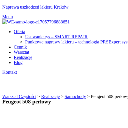
Naprawa uszkodzeń lakieru Kraków
Menu
Oferta
Usuwanie rys – SMART REPAIR
Punktowe naprawy lakieru – technologia PRSExpert sy
Cennik
Warsztat
Realizacje
Blog
Kontakt
Peugeot 508 perłowy
Warsztat Czystości
>
Realizacje
>
Samochody
>
Peugeot 508 perłow
Peugeot 508 perłowy