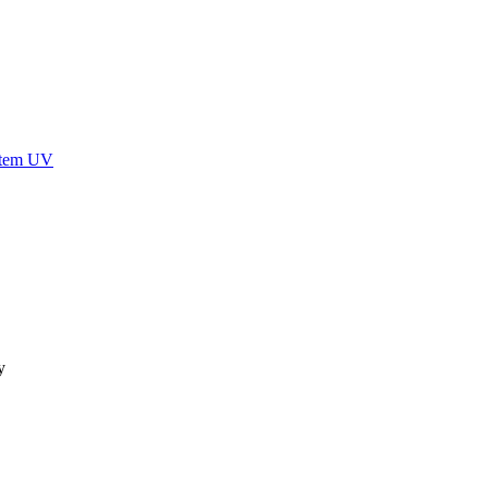
stem UV
y