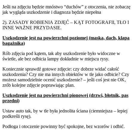
Jeśli na zdjęciu będzie mnóstwo “duchów” z otoczenia, nie zobaczę
jak wygląda uszkodzenie i diagnoza będzie niepełna
2).
ZASADY
ROBIENIA
ZDJĘĆ
–
KĄT
FOTOGRAFII,
TŁO
I
INNE
WAŻNE
PRZYDASIE.
Uszkodzenie jest na
powierzchni poziomej
(maska, dach, klapa
bagażnika)
Rób zdjęcia pod kątem, tak aby uszkodzenie było widoczne w
świetle, ale bez odbicia lampy dokładnie w miejscu rysy.
Koniecznie sprawdź gotowe zdjęcie: czy dobrze widać całość
uszkodzenia? Czy nie ma innych obiektów w tle jako odbicie? Czy
możesz samodzielnie ocenić uszkodzenie? – jeśli coś jest nie OK,
zrób kolejne zdjęcie poprawiając plan.
Uszkodzenie jest na
powierzchni pionowej
(drzwi, błotnik, pas
przedni)
Ustaw auto tak, by w tle była jednolita ściana (ciemniejsza – lepiej
podkreśli rysę).
Podłoga i otoczenie powinny być spokojne, bez wzorów i odbić.