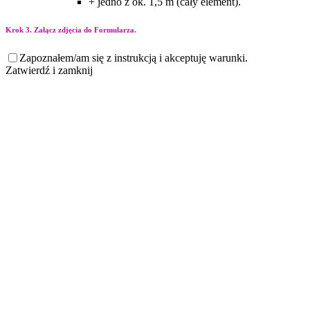
+ jedno z ok. 1,5 m (cały element).
Krok 3. Załącz zdjęcia do Formularza.
Zapoznałem/am się z instrukcją i akceptuję warunki.
Zatwierdź i zamknij