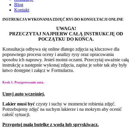
Blog
Kontakt
INSTRUKCJA WYKONANIA ZDJĘĆ RYS DO KONSULTACJI ONLINE
UWAGA!
PRZECZYTAJ NAJPIERW CAŁĄ INSTRUKCJĘ OD
POCZĄTKU DO KOŃCA.
Konsultacja odbywa się online dlatego zdjęcia są kluczowe dla
poprawnego procesu oceny i
analizy rysy oraz opracowania
sposobu ich naprawy. Jesteś moimi oczami. Przeczytaj uważnie
całą
instrukcję a następnie wykonaj zdjęcia, zapisz je sobie tak aby były
łatwo dostępne i załącz w
Formularzu.
Krok 1. Przygotowanie auta.
Umyj
auto
wcześniej.
Lakier
musi
być
czysty i
suchy w momencie robienia
zdjęć.
Potrzebujemy zdjęć na
suchym lakierze i na
mokrym aby ocenić
całość
sytuacji.
Przygotuj
małą
butelkę
z
wodą
lub
spryskiwacz.