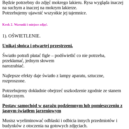
Będzie potrzebny do zdjęć mokrego lakieru. Rysa wygląda inaczej
na suchym a inaczej na mokrym lakierze.
Potrzebujemy ujawnić wszystkie jej tajemnice.
Krok 2. Warunki i miejsce zdjęć.
1). OŚWIETLENIE.
Unikaj
słońca
i
otwartej
przestrzeni.
Światło potrafi płatać figle – podświetlić co nie potrzeba,
przekłamać, jednym słowem
narozrabiać.
Najlepsze efekty daje światło z lampy aparatu, sztuczne,
rozproszone.
Potrzebujemy dokładnie obejrzeć uszkodzenie zgodnie ze stanem
faktycznym.
Postaw samochód w garażu podziemnym lub pomieszczeniu z
jasnym światłem jarzeniowym
Musisz wyeliminować odblaski i odbicia innych przedmiotów i
budynków z otoczenia na gotowych zdjęciach.