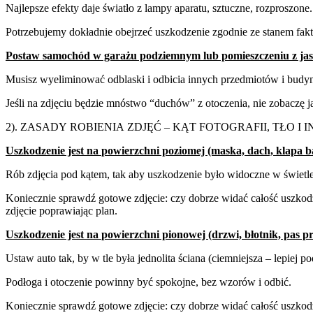
Najlepsze efekty daje światło z lampy aparatu, sztuczne, rozproszone.
Potrzebujemy dokładnie obejrzeć uszkodzenie zgodnie ze stanem fak
Postaw samochód w garażu podziemnym lub pomieszczeniu z ja
Musisz wyeliminować odblaski i odbicia innych przedmiotów i budy
Jeśli na zdjęciu będzie mnóstwo “duchów” z otoczenia, nie zobaczę 
2).
ZASADY
ROBIENIA
ZDJĘĆ
–
KĄT
FOTOGRAFII,
TŁO
I
I
Uszkodzenie jest na
powierzchni poziomej
(maska, dach, klapa
b
Rób zdjęcia pod kątem, tak aby uszkodzenie było widoczne w świetle,
Koniecznie sprawdź gotowe zdjęcie: czy dobrze widać całość uszkodz
zdjęcie poprawiając plan.
Uszkodzenie jest na
powierzchni pionowej
(drzwi, błotnik, pas p
Ustaw auto tak, by w tle była jednolita ściana (ciemniejsza – lepiej pod
Podłoga i otoczenie powinny być spokojne, bez wzorów i odbić.
Koniecznie sprawdź gotowe zdjęcie: czy dobrze widać całość uszkod