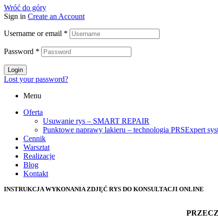
Wróć do góry
Sign in
Create an Account
Username or email
*
Password
*
Login
Lost your password?
Menu
Oferta
Usuwanie rys – SMART REPAIR
Punktowe naprawy lakieru – technologia PRSExpert sy
Cennik
Warsztat
Realizacje
Blog
Kontakt
INSTRUKCJA WYKONANIA ZDJĘĆ RYS DO KONSULTACJI ONLINE
PRZECZ