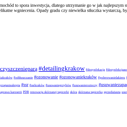
amochód to spora inwestycja, dlatego utrzymanie go w jak najlepszym 
delikatne wgniecenia. Opady gradu czy niewielka stłuczka wystarczą, by
#detailingkrakow
czyszczenieparą
#dezynfekacja
#dezynfekcjaau
#ozonowanie
#ozonowaniekraków
niakraków
#odtłuszczanie
#polerowanielakieru
#ssr
#usuwaniezapa
przątaniealergia
#ssrkraków
#usuwaniegrzybów
#usuwanieroztoczy
aprawa karoserii
PDR
renowacja skórzanej tapicerki
skóra
skórzana tapicerka
sprzedażauta
usu