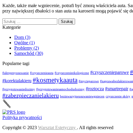
Każde, także małe wgniecenie, potrafi być zmorą właściciela auta. S
przy największej dbałości o stan auta na karoserii mogą pojawić się 
Szukaj:
Kategorie
Dom
(3)
Ogólne
(1)
Problemy
(2)
Samochód
(30)
Popularne tagi
#
#czyszczenieparowe
#alergenyusuwanie
#czyszczenieauta
#czyszczenieekologiczne
#kosmetykaauta
#korektalakieru
#mycieparowe
#naprawabezlakierowa
#roztocza
#smartrepair
#przygotowaniedozimy
#przygotowaniesamochodudozimy
#s
#zabezpieczanielakieru
bezinwazyjneusuwaniewgniecen
czyszczenie skóry
n
Polityka prywatności
Copyright © 2023
Warsztat Estetyczny
. All rights reserved