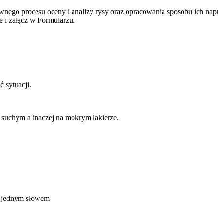
rawnego procesu oceny i
analizy rysy oraz opracowania sposobu ich nap
ne i załącz w
Formularzu.
ść
sytuacji.
 suchym a inaczej na mokrym lakierze.
ć, jednym słowem