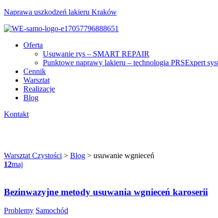
Naprawa uszkodzeń lakieru Kraków
Menu
Oferta
Usuwanie rys – SMART REPAIR
Punktowe naprawy lakieru – technologia PRSExpert sy
Cennik
Warsztat
Realizacje
Blog
Kontakt
usuwanie wgnieceń
Warsztat Czystości
>
Blog
>
usuwanie wgnieceń
12
maj
Bezinwazyjne metody usuwania wgnieceń karoserii
Categories
Problemy
Samochód