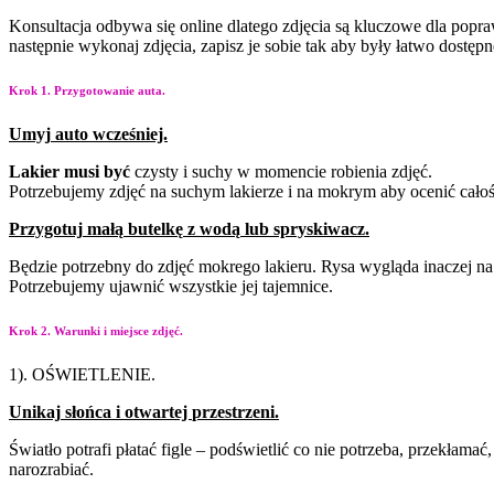
Konsultacja odbywa się online dlatego zdjęcia są kluczowe dla pop
następnie wykonaj zdjęcia, zapisz je sobie tak aby były łatwo dostęp
Krok 1. Przygotowanie auta.
Umyj
auto
wcześniej.
Lakier
musi
być
czysty i
suchy w momencie robienia
zdjęć.
Potrzebujemy zdjęć na
suchym lakierze i na
mokrym aby ocenić cało
Przygotuj
małą
butelkę
z
wodą
lub
spryskiwacz.
Będzie potrzebny do zdjęć mokrego lakieru. Rysa wygląda inaczej na
Potrzebujemy ujawnić wszystkie jej tajemnice.
Krok 2. Warunki i miejsce zdjęć.
1). OŚWIETLENIE.
Unikaj
słońca
i
otwartej
przestrzeni.
Światło potrafi płatać figle – podświetlić co nie potrzeba, przekłama
narozrabiać.