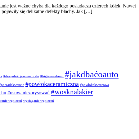
stanie jest ważne chyba dla każdego posiadacza czterech kółek. Nawet
 pojawiły się delikatne defekty blachy. Jak […]
#jakdbaćoauto
ta
#dezynfekcjasamochodu
#higienawdomu
#powłokaceramiczna
#porzadekwaucie
#powłokakwarcowa
#wosknalakier
chu
#usuwaniezarysowań
wanie wgnieceń
wyciąganie wgnieceń