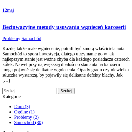
12
maj
Bezinwazyjne metody usuwania wgnieceń karoserii
Categories
Problemy
Samochód
Każde, także małe wgniecenie, potrafi być zmorą właściciela auta.
Samochód to spora inwestycja, dlatego utrzymanie go w jak
najlepszym stanie jest ważne chyba dla każdego posiadacza czterech
kółek. Nawet przy największej dbałości o stan auta na karoserii
mogą pojawić się delikatne wgniecenia. Opady gradu czy niewielka
stłuczka wystarczą, by pojawiły się delikatne defekty blachy. Jak
[…]
Szukaj:
Kategorie
Dom
(3)
Ogólne
(1)
Problemy
(2)
Samochód
(30)