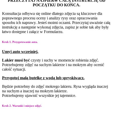
PRZECZYTAJ NAJPIERW CAŁĄ INSTRUKCJĘ OD
POCZĄTKU DO KOŃCA.
Konsultacja odbywa się online dlatego zdjęcia są kluczowe dla
poprawnego procesu oceny i
analizy rysy oraz opracowania
sposobu ich naprawy. Jesteś moimi oczami. Przeczytaj uważnie
całą
instrukcję a następnie wykonaj zdjęcia, zapisz je sobie tak aby były
łatwo dostępne i załącz w
Formularzu.
Krok 1. Przygotowanie auta.
Umyj
auto
wcześniej.
Lakier
musi
być
czysty i
suchy w momencie robienia
zdjęć.
Potrzebujemy zdjęć na
suchym lakierze i na
mokrym aby ocenić
całość
sytuacji.
Przygotuj
małą
butelkę
z
wodą
lub
spryskiwacz.
Będzie potrzebny do zdjęć mokrego lakieru. Rysa wygląda inaczej
na suchym a inaczej na mokrym lakierze.
Potrzebujemy ujawnić wszystkie jej tajemnice.
Krok 2. Warunki i miejsce zdjęć.