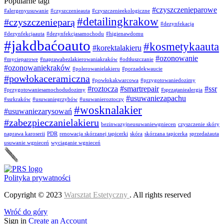
Popularne tagi
#czyszczenieparowe
#alergenyusuwanie
#czyszczenieauta
#czyszczenieekologiczne
#detailingkrakow
#czyszczenieparą
#dezynfekacja
#dezynfekcjaauta
#dezynfekcjasamochodu
#higienawdomu
#jakdbaćoauto
#kosmetykaauta
#korektalakieru
#ozonowanie
#mycieparowe
#naprawabezlakierowaniakraków
#odtłuszczanie
#ozonowaniekraków
#polerowanielakieru
#porzadekwaucie
#powłokaceramiczna
#powłokakwarcowa
#przygotowaniedozimy
#roztocza
#smartrepair
#ssr
#przygotowaniesamochodudozimy
#sprzątaniealergia
#usuwaniezapachu
#ssrkraków
#usuwaniegrzybów
#usuwanieroztoczy
#wosknalakier
#usuwaniezarysowań
#zabezpieczanielakieru
bezinwazyjneusuwaniewgniecen
czyszczenie skóry
naprawa karoserii
PDR
renowacja skórzanej tapicerki
skóra
skórzana tapicerka
sprzedażauta
usuwanie wgnieceń
wyciąganie wgnieceń
Polityka prywatności
Copyright © 2023
Warsztat Estetyczny
. All rights reserved
Wróć do góry
Sign in
Create an Account