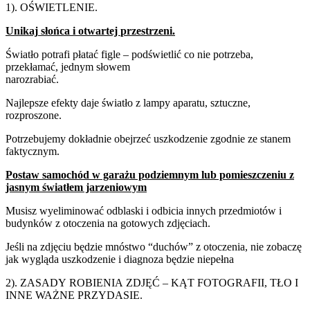
1). OŚWIETLENIE.
Unikaj
słońca
i
otwartej
przestrzeni.
Światło potrafi płatać figle – podświetlić co nie potrzeba,
przekłamać, jednym słowem
narozrabiać.
Najlepsze efekty daje światło z lampy aparatu, sztuczne,
rozproszone.
Potrzebujemy dokładnie obejrzeć uszkodzenie zgodnie ze stanem
faktycznym.
Postaw samochód w garażu podziemnym lub pomieszczeniu z
jasnym światłem jarzeniowym
Musisz wyeliminować odblaski i odbicia innych przedmiotów i
budynków z otoczenia na gotowych zdjęciach.
Jeśli na zdjęciu będzie mnóstwo “duchów” z otoczenia, nie zobaczę
jak wygląda uszkodzenie i diagnoza będzie niepełna
2).
ZASADY
ROBIENIA
ZDJĘĆ
–
KĄT
FOTOGRAFII,
TŁO
I
INNE
WAŻNE
PRZYDASIE.