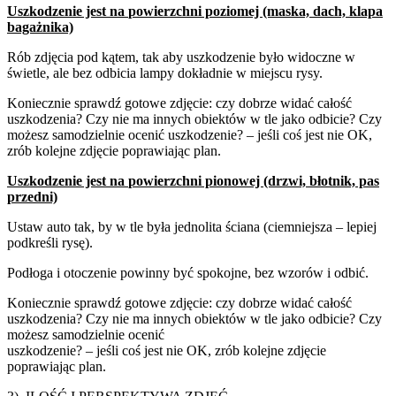
Uszkodzenie jest na
powierzchni poziomej
(maska, dach, klapa
bagażnika)
Rób zdjęcia pod kątem, tak aby uszkodzenie było widoczne w
świetle, ale bez odbicia lampy dokładnie w miejscu rysy.
Koniecznie sprawdź gotowe zdjęcie: czy dobrze widać całość
uszkodzenia? Czy nie ma innych obiektów w tle jako odbicie? Czy
możesz samodzielnie ocenić uszkodzenie? – jeśli coś jest nie OK,
zrób kolejne zdjęcie poprawiając plan.
Uszkodzenie jest na
powierzchni pionowej
(drzwi, błotnik, pas
przedni)
Ustaw auto tak, by w tle była jednolita ściana (ciemniejsza – lepiej
podkreśli rysę).
Podłoga i otoczenie powinny być spokojne, bez wzorów i odbić.
Koniecznie sprawdź gotowe zdjęcie: czy dobrze widać całość
uszkodzenia? Czy nie ma innych obiektów w tle jako odbicie? Czy
możesz samodzielnie ocenić
uszkodzenie? – jeśli coś jest nie OK, zrób kolejne zdjęcie
poprawiając plan.