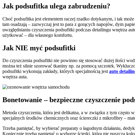
Jak podsufitka ulega zabrudzeniu?
Choć podsufitka jest elementem raczej rzadko dotykanym, i tak może d
tam osadzają – zazwyczaj jest to para z gorących napojów, dym papier
uwzględnianiu czyszczenia podsufitki podczas detailingu wnętrza a
użytkować – dla własnego komfortu.
Jak NIE myć podsufitki
Do czyszczenia podsufitki nie powinno się stosować dużej ilości wod
można też silnie szorować tkaniny np. za pomocą szczotek. Wykluczone
podsufitki wykonują zakłady, których specjalnością jest
auto detailin
wnętrza auta.
Bonetowanie – bezpieczne czyszczenie pods
Metoda czyszczenia, która jest delikatna, a w związku z tym często
specjalnych środków chemicznych oraz ściereczki z mikrofibry – mate
Trzeba pamiętać, by wybierać preparaty o łagodnym działaniu, dedyko
Koniecznie trzeba pamiętać o wyborze ścierki, która nie puszcza ko