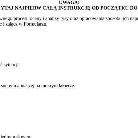
UWAGA!
YTAJ NAJPIERW CAŁĄ INSTRUKCJĘ OD POCZĄTKU DO
rawnego procesu oceny i
analizy rysy oraz opracowania sposobu ich nap
ne i załącz w
Formularzu.
ść
sytuacji.
 suchym a inaczej na mokrym lakierze.
ć, jednym słowem