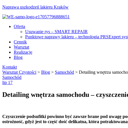
Naprawa uszkodzeń lakieru Kraków
Menu
Oferta
Usuwanie rys – SMART REPAIR
Punktowe naprawy lakieru – technologia PRSExpert sy
Cennik
Warsztat
Realizacje
Blog
Kontakt
Warsztat Czystości
>
Blog
>
Samochód
>
Detailing wnętrza samocho
Categories
Samochód
lip
17
Detailing wnętrza samochodu – czyszczenie
Czyszczenie podsufitki powinno być zawsze brane pod uwagę pod
ostrożność, gdyż jest to część dość delikatna, która potraktowa