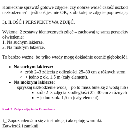
Koniecznie sprawdź gotowe zdjęcie: czy dobrze widać całość uszkod
uszkodzenie? – jeśli coś jest nie OK, zrób kolejne zdjęcie poprawiając
3). ILOŚĆ I PERSPEKTYWA ZDJĘĆ.
Wykonaj 2 zestawy identycznych zdjęć – zachowaj tę samą perspekty
oświetlenie:
1. Na suchym lakierze.
2. Na mokrym lakierze.
To bardzo ważne, bo tylko wtedy mogę dokładnie ocenić głębokość i 
Na suchym lakierze:
zrób 2–3 zdjęcia z odległości 25–30 cm z różnych stron
+ jedno z ok. 1,5 m (cały element).
Na mokrym lakierze:
– spryskaj uszkodzenie wodą – po to masz butelkę z wodą lub 
zrób 2–3 zdjęcia z odległości 25–30 cm z różnych 
+ jedno z ok. 1,5 m (cały element).
Krok 3. Załącz zdjęcia do Formularza.
Zapoznałem/am się z instrukcją i akceptuję warunki.
Zatwierdź i zamknij