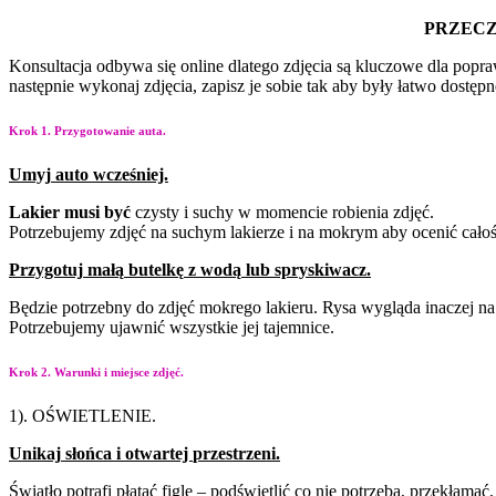
PRZECZ
Konsultacja odbywa się online dlatego zdjęcia są kluczowe dla pop
następnie wykonaj zdjęcia, zapisz je sobie tak aby były łatwo dostęp
Krok 1. Przygotowanie auta.
Umyj
auto
wcześniej.
Lakier
musi
być
czysty i
suchy w momencie robienia
zdjęć.
Potrzebujemy zdjęć na
suchym lakierze i na
mokrym aby ocenić cało
Przygotuj
małą
butelkę
z
wodą
lub
spryskiwacz.
Będzie potrzebny do zdjęć mokrego lakieru. Rysa wygląda inaczej na
Potrzebujemy ujawnić wszystkie jej tajemnice.
Krok 2. Warunki i miejsce zdjęć.
1). OŚWIETLENIE.
Unikaj
słońca
i
otwartej
przestrzeni.
Światło potrafi płatać figle – podświetlić co nie potrzeba, przekłama