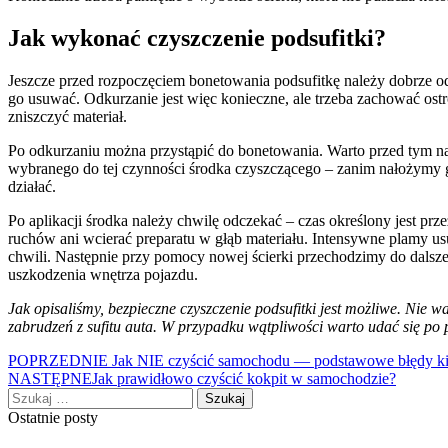
Jak wykonać czyszczenie podsufitki?
Jeszcze przed rozpoczęciem bonetowania podsufitkę należy dobrze od
go usuwać. Odkurzanie jest więc konieczne, ale trzeba zachować ost
zniszczyć materiał.
Po odkurzaniu można przystąpić do bonetowania. Warto przed tym nał
wybranego do tej czynności środka czyszczącego – zanim nałożymy go
działać.
Po aplikacji środka należy chwilę odczekać – czas określony jest prz
ruchów ani wcierać preparatu w głąb materiału. Intensywne plamy u
chwili. Następnie przy pomocy nowej ścierki przechodzimy do dalsz
uszkodzenia wnętrza pojazdu.
Jak opisaliśmy, bezpieczne czyszczenie podsufitki jest możliwe. Nie
zabrudzeń z sufitu auta. W przypadku wątpliwości warto udać się po 
Nawigacja
POPRZEDNIE
Jak NIE czyścić samochodu — podstawowe błędy 
NASTĘPNE
Jak prawidłowo czyścić kokpit w samochodzie?
wpisu
Szukaj:
Ostatnie posty