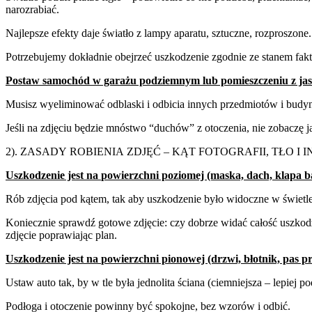
narozrabiać.
Najlepsze efekty daje światło z lampy aparatu, sztuczne, rozproszone.
Potrzebujemy dokładnie obejrzeć uszkodzenie zgodnie ze stanem fak
Postaw samochód w garażu podziemnym lub pomieszczeniu z ja
Musisz wyeliminować odblaski i odbicia innych przedmiotów i budy
Jeśli na zdjęciu będzie mnóstwo “duchów” z otoczenia, nie zobaczę 
2).
ZASADY
ROBIENIA
ZDJĘĆ
–
KĄT
FOTOGRAFII,
TŁO
I
I
Uszkodzenie jest na
powierzchni poziomej
(maska, dach, klapa
b
Rób zdjęcia pod kątem, tak aby uszkodzenie było widoczne w świetle,
Koniecznie sprawdź gotowe zdjęcie: czy dobrze widać całość uszkodz
zdjęcie poprawiając plan.
Uszkodzenie jest na
powierzchni pionowej
(drzwi, błotnik, pas p
Ustaw auto tak, by w tle była jednolita ściana (ciemniejsza – lepiej pod
Podłoga i otoczenie powinny być spokojne, bez wzorów i odbić.