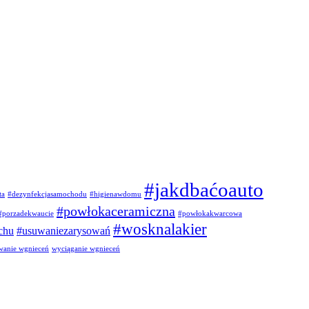
#jakdbaćoauto
ta
#dezynfekcjasamochodu
#higienawdomu
#powłokaceramiczna
#porzadekwaucie
#powłokakwarcowa
#wosknalakier
chu
#usuwaniezarysowań
wanie wgnieceń
wyciąganie wgnieceń