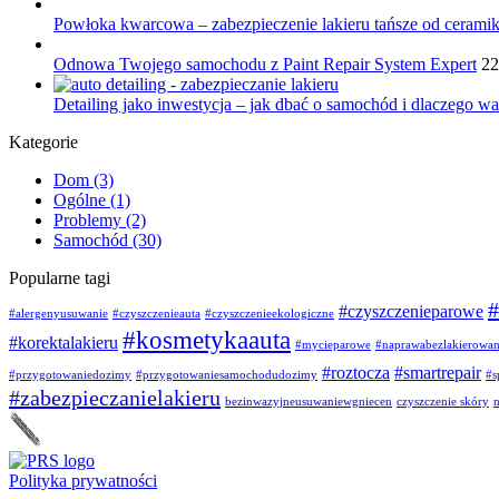
Powłoka kwarcowa – zabezpieczenie lakieru tańsze od ceramik
Odnowa Twojego samochodu z Paint Repair System Expert
22
Detailing jako inwestycja – jak dbać o samochód i dlaczego war
Kategorie
Dom
(3)
Ogólne
(1)
Problemy
(2)
Samochód
(30)
Popularne tagi
#
#czyszczenieparowe
#alergenyusuwanie
#czyszczenieauta
#czyszczenieekologiczne
#kosmetykaauta
#korektalakieru
#mycieparowe
#naprawabezlakierowa
#roztocza
#smartrepair
#przygotowaniedozimy
#przygotowaniesamochodudozimy
#s
#zabezpieczanielakieru
bezinwazyjneusuwaniewgniecen
czyszczenie skóry
n
Polityka prywatności