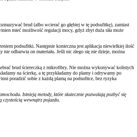
ozmazywać brud (albo wcierać go głębiej w tę podsufitkę), zamiast
inien mieć możliwość regulacji mocy, gdyż zbyt duża siła może
em podsufitki. Następnie konieczna jest aplikacja niewielkiej ilość
ie odbarwia on materiału. Jeśli nic złego się nie dzieje, można
e zebrać brud ściereczką z mikrofibry. Nie można wykonywać kolistych
akładamy na ścierkę, a tę przykładamy do plamy i odrywamy po
nni poradzić sobie z każdą plamą na podsufitce, bez ryzyka
amochodu. Istnieją metody, które skutecznie pozwalają pozbyć się
ną czystością wewnątrz pojazdu.