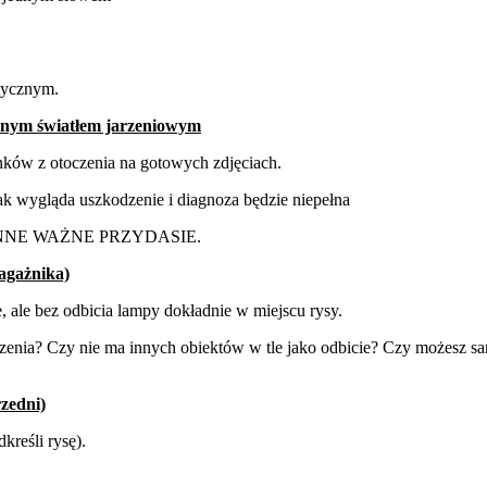
tycznym.
snym światłem jarzeniowym
nków z otoczenia na gotowych zdjęciach.
jak wygląda uszkodzenie i diagnoza będzie niepełna
NNE
WAŻNE
PRZYDASIE.
agażnika)
 ale bez odbicia lampy dokładnie w miejscu rysy.
enia? Czy nie ma innych obiektów w tle jako odbicie? Czy możesz samo
rzedni)
kreśli rysę).