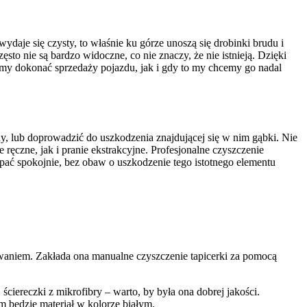
ydaje się czysty, to właśnie ku górze unoszą się drobinki brudu i
to nie są bardzo widoczne, co nie znaczy, że nie istnieją. Dzięki
emy dokonać sprzedaży pojazdu, jak i gdy to my chcemy go nadal
ny, lub doprowadzić do uszkodzenia znajdującej się w nim gąbki. Nie
 ręczne, jak i pranie ekstrakcyjne. Profesjonalne czyszczenie
pać spokojnie, bez obaw o uszkodzenie tego istotnego elementu
owaniem. Zakłada ona manualne czyszczenie tapicerki za pomocą
ciereczki z mikrofibry – warto, by była ona dobrej jakości.
m będzie materiał w kolorze białym.