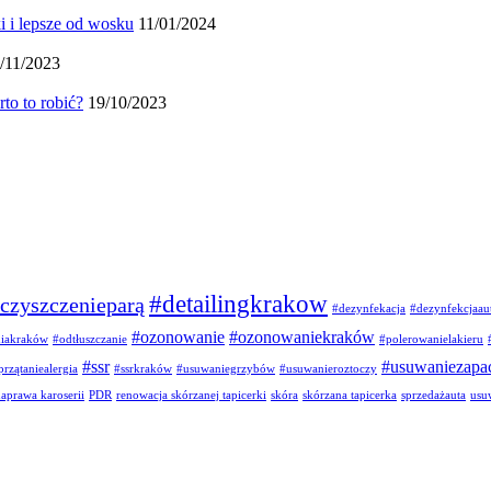
i i lepsze od wosku
11/01/2024
/11/2023
to to robić?
19/10/2023
#detailingkrakow
czyszczenieparą
#dezynfekacja
#dezynfekcjaau
#ozonowanie
#ozonowaniekraków
niakraków
#odtłuszczanie
#polerowanielakieru
#ssr
#usuwaniezapa
przątaniealergia
#ssrkraków
#usuwaniegrzybów
#usuwanieroztoczy
aprawa karoserii
PDR
renowacja skórzanej tapicerki
skóra
skórzana tapicerka
sprzedażauta
usu