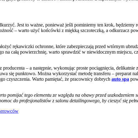
kurzyć. Jest to ważne, ponieważ jeśli pominiemy ten krok, będziemy r
rożność – warto użyć końcówki z miękką szczoteczką, a odkurzacz pow
ożyć rękawiczki ochronne, które zabezpieczają przed wtórnym ubrudzeni
 na całą powierzchnię, warto sprawdzić w niewidocznym miejscu, czy n
ez producenta – a następnie, wykonując proste pociągnięcia, delikatni
suwa się punktowo. Można wykorzystać metodę transferu – preparat n
ego czyszczenia. Warto pamiętać, że pracownicy dobrych
auto spa
powi
 warto pomijać tego elementu ze względu na obawy przed uszkodzeniem s
pomoc do profesjonalistów z salonu detailingowego, by cieszyć się peł
kierowców