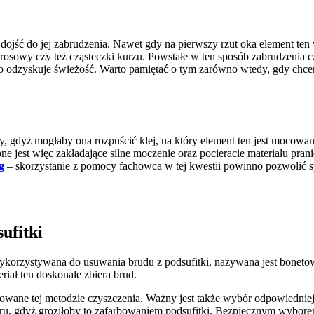
ojść do jej zabrudzenia. Nawet gdy na pierwszy rzut oka element ten w
osowy czy też cząsteczki kurzu. Powstałe w ten sposób zabrudzenia częs
uto odzyskuje świeżość. Warto pamiętać o tym zarówno wtedy, gdy chc
y, gdyż mogłaby ona rozpuścić klej, na który element ten jest mocowa
 jest więc zakładające silne moczenie oraz pocieracie materiału pranie
g
– skorzystanie z pomocy fachowca w tej kwestii powinno pozwolić s
ufitki
 wykorzystywana do usuwania brudu z podsufitki, nazywana jest bonet
riał ten doskonale zbiera brud.
wane tej metodzie czyszczenia. Ważny jest także wybór odpowiedniej ś
loru, gdyż groziłoby to zafarbowaniem podsufitki. Bezpiecznym wybore