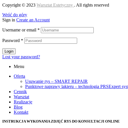
Copyright © 2023
Warsztat Estetyczny
. All rights reserved
Wróć do góry
Sign in
Create an Account
Username or email
*
Password
*
Login
Lost your password?
Menu
Oferta
Usuwanie rys – SMART REPAIR
Punktowe naprawy lakieru – technologia PRSExpert sy
Cennik
Warsztat
Realizacje
Blog
Kontakt
INSTRUKCJA WYKONANIA ZDJĘĆ RYS DO KONSULTACJI ONLINE