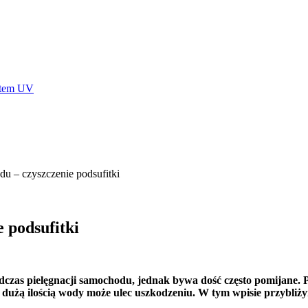
stem UV
du – czyszczenie podsufitki
 podsufitki
czas pielęgnacji samochodu, jednak bywa dość często pomijane. P
na dużą ilością wody może ulec uszkodzeniu. W tym wpisie przybli