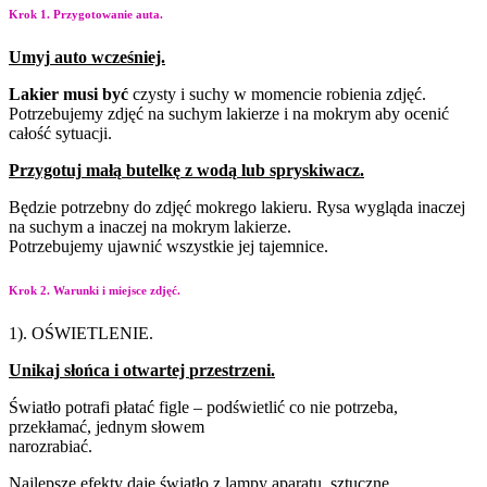
Krok 1. Przygotowanie auta.
Umyj
auto
wcześniej.
Lakier
musi
być
czysty i
suchy w momencie robienia
zdjęć.
Potrzebujemy zdjęć na
suchym lakierze i na
mokrym aby ocenić
całość
sytuacji.
Przygotuj
małą
butelkę
z
wodą
lub
spryskiwacz.
Będzie potrzebny do zdjęć mokrego lakieru. Rysa wygląda inaczej
na suchym a inaczej na mokrym lakierze.
Potrzebujemy ujawnić wszystkie jej tajemnice.
Krok 2. Warunki i miejsce zdjęć.
1). OŚWIETLENIE.
Unikaj
słońca
i
otwartej
przestrzeni.
Światło potrafi płatać figle – podświetlić co nie potrzeba,
przekłamać, jednym słowem
narozrabiać.
Najlepsze efekty daje światło z lampy aparatu, sztuczne,