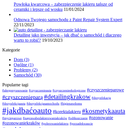
Powłoka kwarcowa – zabezpieczenie lakieru tańsze od
ceramiki i lepsze od wosku
11/01/2024
Odnowa Twojego samochodu z Paint Repair System Expert
22/11/2023
Detailing jako inwestycja – jak dbać o samochód i dlaczego
warto to robić?
19/10/2023
Kategorie
Dom
(3)
Ogólne
(1)
Problemy
(2)
Samochód
(30)
Popularne tagi
#czyszczenieparowe
#alergenyusuwanie
#czyszczenieauta
#czyszczenieekologiczne
#detailingkrakow
#czyszczenieparą
#dezynfekacja
#dezynfekcjaauta
#dezynfekcjasamochodu
#higienawdomu
#jakdbaćoauto
#kosmetykaauta
#korektalakieru
#ozonowanie
#mycieparowe
#naprawabezlakierowaniakraków
#odtłuszczanie
#ozonowaniekraków
#polerowanielakieru
#porzadekwaucie