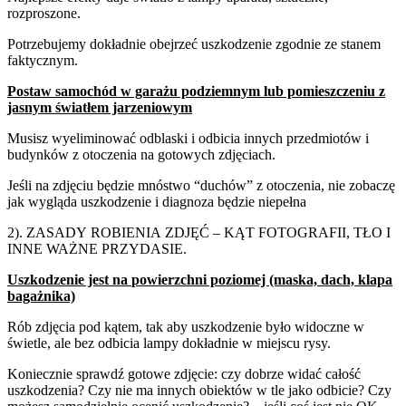
rozproszone.
Potrzebujemy dokładnie obejrzeć uszkodzenie zgodnie ze stanem
faktycznym.
Postaw samochód w garażu podziemnym lub pomieszczeniu z
jasnym światłem jarzeniowym
Musisz wyeliminować odblaski i odbicia innych przedmiotów i
budynków z otoczenia na gotowych zdjęciach.
Jeśli na zdjęciu będzie mnóstwo “duchów” z otoczenia, nie zobaczę
jak wygląda uszkodzenie i diagnoza będzie niepełna
2).
ZASADY
ROBIENIA
ZDJĘĆ
–
KĄT
FOTOGRAFII,
TŁO
I
INNE
WAŻNE
PRZYDASIE.
Uszkodzenie jest na
powierzchni poziomej
(maska, dach, klapa
bagażnika)
Rób zdjęcia pod kątem, tak aby uszkodzenie było widoczne w
świetle, ale bez odbicia lampy dokładnie w miejscu rysy.
Koniecznie sprawdź gotowe zdjęcie: czy dobrze widać całość
uszkodzenia? Czy nie ma innych obiektów w tle jako odbicie? Czy