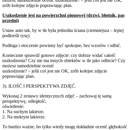
możesz samodzielnie ocenić uszkodzenie? – jeśli coś jest nie OK,
zrób kolejne zdjęcie poprawiając plan.
Uszkodzenie jest na
powierzchni pionowej
(drzwi, błotnik, pas
przedni)
Ustaw auto tak, by w tle była jednolita ściana (ciemniejsza – lepiej
podkreśli rysę).
Podłoga i otoczenie powinny być spokojne, bez wzorów i odbić.
Koniecznie sprawdź gotowe zdjęcie: czy dobrze widać całość
uszkodzenia? Czy nie ma innych obiektów w tle jako odbicie? Czy
możesz samodzielnie ocenić
uszkodzenie? – jeśli coś jest nie OK, zrób kolejne zdjęcie
poprawiając plan.
3). ILOŚĆ I PERSPEKTYWA ZDJĘĆ.
Wykonaj 2 zestawy identycznych zdjęć – zachowaj tę samą
perspektywę, odległość,
oświetlenie:
1. Na suchym lakierze.
2. Na mokrym lakierze.
To bardzo ważne, bo tylko wtedy mogę dokładnie ocenić głębokość