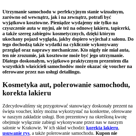
Utrzymanie samochodu w perfekcyjnym stanie wizualnym,
zarówno od wewnątrz, jak i na zewnątrz, potrafi być
wyjątkowo kosztowne. Pieniądze wydajemy nie tylko na
czyszczenie auta w myjni, ale też na odnowę lakieru, tapicerki,
a także szereg zabiegów kosmetycznych, dzięki którym
ukochany pojazd wygląda, jakby dopiero wyjechał z salonu. Do
tego dochodzą także wydatki na cyklicznie wykonywany
przegląd oraz naprawy mechaniczne. Kto nigdy nie miał auta,
ten nie zrozumie, jak kosztowne może być jego utrzymanie.
Dlatego doskonałym, wyjątkowo praktycznym prezentem dla
wszystkich właścicieli samochodów może okazać się voucher na
oferowane przez nas usługi detailingu.
Kosmetyka aut, polerowanie samochodu,
korekta lakieru
Zdecydowaliśmy się przygotować stanowiący doskonały prezent na
święta voucher, który można wykorzystać na konkretne, oferowane
w naszym zakładzie usługi. Bon prezentowy na określoną kwotę
obejmuje wyłącznie zabiegi wykonywane przez nas w naszym
salonie w Krakowie. W ich skład wchodzi:
korekta lakieru
,
usuwanie rys
, a także polerowanie samochodu.
Kupon nie