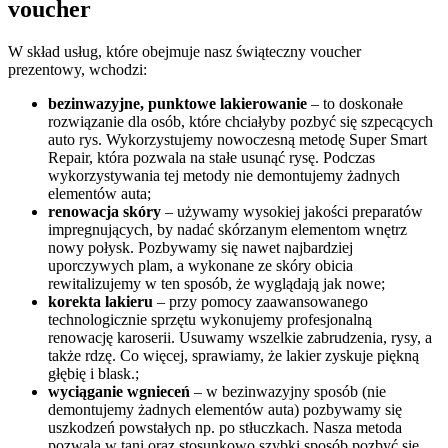
voucher
W skład usług, które obejmuje nasz świąteczny voucher
prezentowy, wchodzi:
bezinwazyjne, punktowe lakierowanie
– to doskonałe
rozwiązanie dla osób, które chciałyby pozbyć się szpecących
auto rys. Wykorzystujemy nowoczesną metodę Super Smart
Repair, która pozwala na stałe usunąć rysę. Podczas
wykorzystywania tej metody nie demontujemy żadnych
elementów auta;
renowacja skóry
– używamy wysokiej jakości preparatów
impregnujących, by nadać skórzanym elementom wnętrz
nowy połysk. Pozbywamy się nawet najbardziej
uporczywych plam, a wykonane ze skóry obicia
rewitalizujemy w ten sposób, że wyglądają jak nowe;
korekta lakieru
– przy pomocy zaawansowanego
technologicznie sprzętu wykonujemy profesjonalną
renowację karoserii. Usuwamy wszelkie zabrudzenia, rysy, a
także rdzę. Co więcej, sprawiamy, że lakier zyskuje piękną
głębię i blask.;
wyciąganie wgnieceń
– w bezinwazyjny sposób (nie
demontujemy żadnych elementów auta) pozbywamy się
uszkodzeń powstałych np. po stłuczkach. Nasza metoda
pozwala w tani oraz stosunkowo szybki sposób pozbyć się