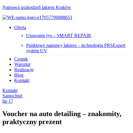
Naprawa uszkodzeń lakieru Kraków
Menu
Oferta
Usuwanie rys – SMART REPAIR
Punktowe naprawy lakieru – technologia PRSExpert
system UV
Cennik
Warsztat
Realizacje
Blog
Kontakt
Kontakt
Categories
Samochód
lip
17
Voucher na auto detailing – znakomity,
praktyczny prezent