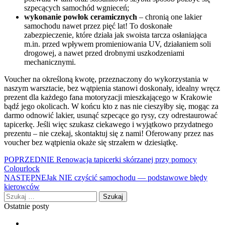
szpecących samochód wgnieceń;
wykonanie powłok ceramicznych
– chronią one lakier
samochodu nawet przez pięć lat! To doskonałe
zabezpieczenie, które działa jak swoista tarcza osłaniająca
m.in. przed wpływem promieniowania UV, działaniem soli
drogowej, a nawet przed drobnymi uszkodzeniami
mechanicznymi.
Voucher na określoną kwotę, przeznaczony do wykorzystania w
naszym warsztacie, bez wątpienia stanowi doskonały, idealny wręcz
prezent dla każdego fana motoryzacji mieszkającego w Krakowie
bądź jego okolicach. W końcu kto z nas nie cieszyłby się, mogąc za
darmo odnowić lakier, usunąć szpecące go rysy, czy odrestaurować
tapicerkę. Jeśli więc szukasz ciekawego i wyjątkowo przydatnego
prezentu – nie czekaj, skontaktuj się z nami! Oferowany przez nas
voucher bez wątpienia okaże się strzałem w dziesiątkę.
Nawigacja
POPRZEDNIE
Renowacja tapicerki skórzanej przy pomocy
Colourlock
wpisu
NASTĘPNE
Jak NIE czyścić samochodu — podstawowe błędy
kierowców
Szukaj:
Ostatnie posty