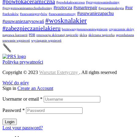
#powłokaceramiczna
#powłokakwarcowa
#przygotowaniedozimy
#roztocza
#smartrepair
#ssr
#przygotowaniesamochodudozimy
#sprzątaniealergia
#usuwaniezapachu
#ssrkraków
#usuwaniegrzybów
#usuwanieroztoczy
#wosknalakier
#usuwaniezarysowań
#zabezpieczanielakieru
bezinwazyjneusuwaniewgniecen
czyszczenie skóry
naprawa karoserii
PDR
renowacja skórzanej tapicerki
skóra
skórzana tapicerka
sprzedażauta
usuwanie wgnieceń
wyciąganie wgnieceń
Polityka prywatności
Copyright © 2023
Warsztat Estetyczny
. All rights reserved
Wróć do góry
Sign in
Create an Account
Username or email
*
Password
*
Login
Lost your password?