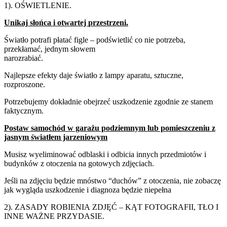
1). OŚWIETLENIE.
Unikaj
słońca
i
otwartej
przestrzeni.
Światło potrafi płatać figle – podświetlić co nie potrzeba,
przekłamać, jednym słowem
narozrabiać.
Najlepsze efekty daje światło z lampy aparatu, sztuczne,
rozproszone.
Potrzebujemy dokładnie obejrzeć uszkodzenie zgodnie ze stanem
faktycznym.
Postaw samochód w garażu podziemnym lub pomieszczeniu z
jasnym światłem jarzeniowym
Musisz wyeliminować odblaski i odbicia innych przedmiotów i
budynków z otoczenia na gotowych zdjęciach.
Jeśli na zdjęciu będzie mnóstwo “duchów” z otoczenia, nie zobaczę
jak wygląda uszkodzenie i diagnoza będzie niepełna
2).
ZASADY
ROBIENIA
ZDJĘĆ
–
KĄT
FOTOGRAFII,
TŁO
I
INNE
WAŻNE
PRZYDASIE.