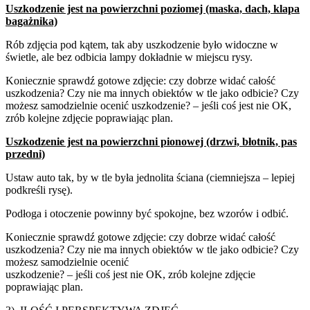
Uszkodzenie jest na
powierzchni poziomej
(maska, dach, klapa
bagażnika)
Rób zdjęcia pod kątem, tak aby uszkodzenie było widoczne w
świetle, ale bez odbicia lampy dokładnie w miejscu rysy.
Koniecznie sprawdź gotowe zdjęcie: czy dobrze widać całość
uszkodzenia? Czy nie ma innych obiektów w tle jako odbicie? Czy
możesz samodzielnie ocenić uszkodzenie? – jeśli coś jest nie OK,
zrób kolejne zdjęcie poprawiając plan.
Uszkodzenie jest na
powierzchni pionowej
(drzwi, błotnik, pas
przedni)
Ustaw auto tak, by w tle była jednolita ściana (ciemniejsza – lepiej
podkreśli rysę).
Podłoga i otoczenie powinny być spokojne, bez wzorów i odbić.
Koniecznie sprawdź gotowe zdjęcie: czy dobrze widać całość
uszkodzenia? Czy nie ma innych obiektów w tle jako odbicie? Czy
możesz samodzielnie ocenić
uszkodzenie? – jeśli coś jest nie OK, zrób kolejne zdjęcie
poprawiając plan.