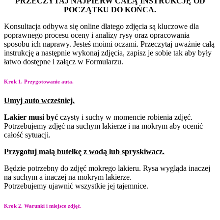
PRZECZYTAJ NAJPIERW CAŁĄ INSTRUKCJĘ OD
POCZĄTKU DO KOŃCA.
Konsultacja odbywa się online dlatego zdjęcia są kluczowe dla
poprawnego procesu oceny i
analizy rysy oraz opracowania
sposobu ich naprawy. Jesteś moimi oczami. Przeczytaj uważnie
całą
instrukcję a następnie wykonaj zdjęcia, zapisz je sobie tak aby były
łatwo dostępne i załącz w
Formularzu.
Krok 1. Przygotowanie auta.
Umyj
auto
wcześniej.
Lakier
musi
być
czysty i
suchy w momencie robienia
zdjęć.
Potrzebujemy zdjęć na
suchym lakierze i na
mokrym aby ocenić
całość
sytuacji.
Przygotuj
małą
butelkę
z
wodą
lub
spryskiwacz.
Będzie potrzebny do zdjęć mokrego lakieru. Rysa wygląda inaczej
na suchym a inaczej na mokrym lakierze.
Potrzebujemy ujawnić wszystkie jej tajemnice.
Krok 2. Warunki i miejsce zdjęć.