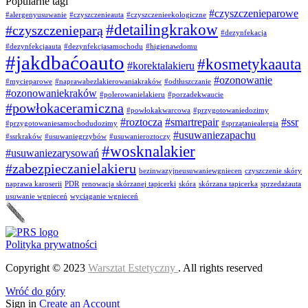
Popularne tagi
#czyszczenieparowe
#alergenyusuwanie
#czyszczenieauta
#czyszczenieekologiczne
#detailingkrakow
#czyszczenieparą
#dezynfekacja
#dezynfekcjaauta
#dezynfekcjasamochodu
#higienawdomu
#jakdbaćoauto
#kosmetykaauta
#korektalakieru
#ozonowanie
#mycieparowe
#naprawabezlakierowaniakraków
#odtłuszczanie
#ozonowaniekraków
#polerowanielakieru
#porzadekwaucie
#powłokaceramiczna
#powłokakwarcowa
#przygotowaniedozimy
#roztocza
#smartrepair
#ssr
#przygotowaniesamochodudozimy
#sprzątaniealergia
#usuwaniezapachu
#ssrkraków
#usuwaniegrzybów
#usuwanieroztoczy
#wosknalakier
#usuwaniezarysowań
#zabezpieczanielakieru
bezinwazyjneusuwaniewgniecen
czyszczenie skóry
naprawa karoserii
PDR
renowacja skórzanej tapicerki
skóra
skórzana tapicerka
sprzedażauta
usuwanie wgnieceń
wyciąganie wgnieceń
Polityka prywatności
Copyright © 2023
Warsztat Estetyczny
. All rights reserved
Wróć do góry
Sign in
Create an Account