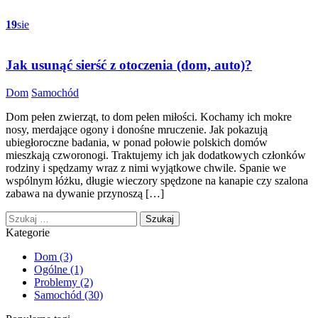
19
sie
Jak usunąć sierść z otoczenia (dom, auto)?
Categories
Dom
Samochód
Dom pełen zwierząt, to dom pełen miłości. Kochamy ich mokre
nosy, merdające ogony i donośne mruczenie. Jak pokazują
ubiegłoroczne badania, w ponad połowie polskich domów
mieszkają czworonogi. Traktujemy ich jak dodatkowych członków
rodziny i spędzamy wraz z nimi wyjątkowe chwile. Spanie we
wspólnym łóżku, długie wieczory spędzone na kanapie czy szalona
zabawa na dywanie przynoszą […]
Szukaj:
Kategorie
Dom
(3)
Ogólne
(1)
Problemy
(2)
Samochód
(30)